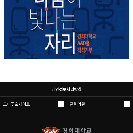
총 30명(10팀, 3인 1조)※ 대학별 1팀(3명) 추천 가능(사전 팀 구성 필
수)
주요내용
CATIA 기초 및 실습 교육 전문가 멘토링 및 사후 A/S 멘토
링 미래형 기계산업 완성차(굴착기·지게차·트랙터) 디자인 설계 또는
위험작업 대응 안전 디자인 설계(Modeling) 3. 추진일정
신청접수
: 7.
13.(월) ~ 7.22.(수)
선정발표
: ~7.28.(화) 13:00 (개별 안내)
오리엔테
이션
: 8.3.(월)
CATIA 교육
: 8.3.(월) ~ 8.6.(목)
멘토링
: 8.7.(금)
사후
A/S 멘토링
: 8.18.(화), 8.24.(월)
결과물 제출
: ~8.26.(수)
평가 및 시
상
: 8.28.(금), 성균관대학교 자연과학캠퍼스 4. 시상내역 대상(1팀) :
상장 및 상금 50만원 최우수상(1팀) : 상장 및 상금 40만원 우수상(1
팀) : 상장 및 상금 30만원 장려상(3팀) : 상장 및 상금 10만원 공학혁신
상(4팀) : 상장 5. 신청방법
신청기간
: 2026. 7.13.(월) ~ 7.22.(수)
제
출방법
: 이메일(icee@khu.ac.kr)로 제출
문의
: 경희대학교 공학교육
혁신센터(icee@khu.ac.kr)
개인정보처리방침
교내주요사이트
관련기관