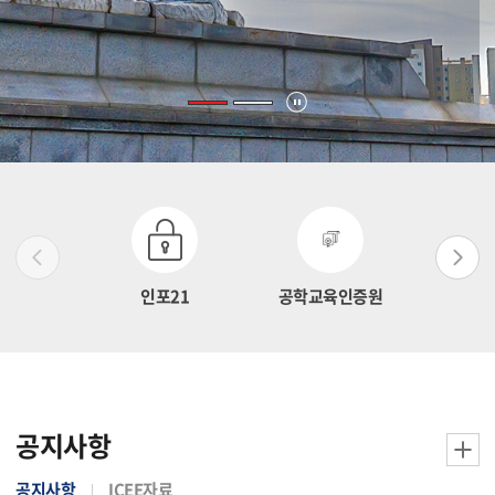
인포21
공학교육인증원
연구
공지사항
공지사항
ICEE자료