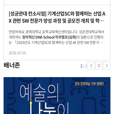
학 학부생 총 50명(대학별 3~4명씩 추천) ■ 주요내용 : 취업 준비특강
A School "핵심" 과정의 일환으로 진행되며, 「바이브 코딩 이해와 활
및 실전 모의 인적성검사 DAY 일정 세부 취업준비 집중교육 커리큘럼
용」을 아래와 같이 개최하고자 합니다. 이번 교육은 생성형 AI와 바이
1DAY 8/12 (수) 10:00 ~ 12:00 대기업 취업 준비전략 ㅇ 2025 최근 산
[성균관대 컨소시엄] 기계산업SC와 함께하는 산업 A
브 코딩의 개념을 이해하고, 자연어 프롬프트를 활용한 문제 해결 및 A
업동향과 직무별 필요 역량 ㅇ 입사지서류 및 면접 준비전략 8/12 (수)
I 기반 디지털 결과물 제작 경험을 제공하는 실습 중심 과정입니다. 생
X 관련 SW 전문가 양성 과정 및 공모전 개최 및 학생
13:00 ~ 16:00 인적성 출제경향 분석 및 유형별 학습 전략 ㅇ 대기업
성형 AI 시대에 필요한 실무형 디지털 역량을 키울 수 있는 좋은 기회이
모집 안내의 건(~7/22(수)까지)
인적성검사 출제경향 분석 및 준비전략 ㅇ 상황판단 (직무수행능력)
오니, 학생 여러분의 많은 관심과 참여 부탁드립니다. 1. 교육 개요 ■
안녕하세요.경희대학교 공학교육혁신센터입니다. 성균관대학교에서
대표 기출문항 문제풀이 ㅇ 인성검사평가요소및응시전략 2DAY 8/13
교 육 명
: 바이브 코딩 이해와 활용 ■
교육일시
: 2026. 8. 18.(화) ~ 20
개최하는
창의혁신 DNA School 직무캠프(심화)
의 일환으로 진행되
(목) 10:00 ~ 12:00 도형추리 ㅇ 수열/문자추리, 암호추리, 도식추리
26. 8. 21.(금), 10:00~17:00 (총 24시간) ■
교육방법
: 실시간 온라인
는 「2026년도 기계산업SC와 함께하는 산업 AX 관련 SW 전문가 양
등 8/13 (목) 13:00 ~ 15:00 언어추리 ㅇ 명제, 참거짓 (삼단논법) ㅇ
ZOOM ■
참가대상
: 학부생 총 28명 대학별 최대 2명 ■
준비물
: 개인
성 과정 및 공모전」을 아래와 같이 안내드립니다. 올해는
한국건설기
논리 퀴즈 (배치유형-좌석/부서,차량,휴가등) 8/13 (목) 15:00 ~ 16:00
노트북■
참가혜택
: 교육비 무료 및 이수증 발급 2. 주요 교육 내용 ■
2026.07.09
계산업협회
와 협력하여 CATIA 기본 Tool 교육 및 3D 모델링 실습을 진
모의고사1 ㅇ 삼성그룹 GSAT 모의고사 3DAY 8/14 (금) 10:00 ~ 12:0
생성형 AI 기반 바이브 코딩과 파이썬 기초를 이해하고, Streamlit을
행하고, 이를 바탕으로 기계산업 완성차 3종(굴착기, 지게차, 트랙터)
0 지각능력 ㅇ 블록, 전개도, 조각찾기 넣기, 도형회전, 투상도, 종이접
활용한 웹 서비스 제작 및 AI 기능 구현 실습을 진행합니다.■ AI 프롬
배너존
의 미래형 디자인을 설계하는 공모전 형태로 운영됩니다. 약 한 달간
기, 펀칭 등 8/14 (금) 13:00 ~ 15:00 수리능력 ㅇ 기본/응용계산 (농
2
/2
프트 설계, 파일 처리, 프로토타입 제작, 배포까지 경험하며 실무형 AI
진행되는 프로그램인 만큼 성실하게 참여할 수 있는 학생들을 추천해
도, 속력, 일, 비율, 확률) ㅇ 자료해석 (도표분석/작성,빈칸넣기,대소비
개발 역량을 향상할 수 있습니다. 3. 모집 안내 ■
모집기간
: 2026. 7.
주시면 감사하겠습니다. 1. 공모전 추진목표
목표
: CATIA 교육을 통해
교) 8/14 (금) 15:00 ~ 16:00 모의고사2 ㅇ LG그룹 직무적성검사 ■
15.(수) ~ 2026. 7. 30.(목) 자정까지 ■
신청방법
: 경희대학교 공학교
습득한 설계 역량을 바탕으로 협회에서 제시한 과제를 직접 기획·설계
제출기한 : 2026. 7. 20.(월) ~ 2026. 7. 29.(수) ■ 제출방법 : 이메일(i
육혁신센터 (icee@khu.ac.kr) ■
제출서류
: 붙임2. DNA School 핵
(Modeling)
과제
: 기계산업 완성차(굴착기, 지게차, 트랙터) 3종의 미
cee@khu.ac.kr) 제출 ■ 문 의 처 : 경희대학교 공학교육혁신센터 이
심과정 「바이브 코딩 이해와 활용」 신청서 ※ 대학별 선발 후 취합본
래형 디자인 설계(Modeling) 또는 위험작업 대응 안전 디자인 설계(M
메일 문의 (icee@khu.ac.kr)
을 아래 이메일로 제출해주시기 바랍니다.
odeling) 2. 공모전 추진개요
교육명
: 2026년도 기계산업SC와 함께
하는 산업 AX 관련 SW 전문가 양성 과정 및 공모전
교육기간
: 2026. 8.
3.(월) ~ 8. 28.(금)
교육방식
: 실시간 온라인 교육(Zoom) 및 공모전
발표·시상(대면)
참가대상
: 성균관대학교 컨소시엄 참여대학 학부생