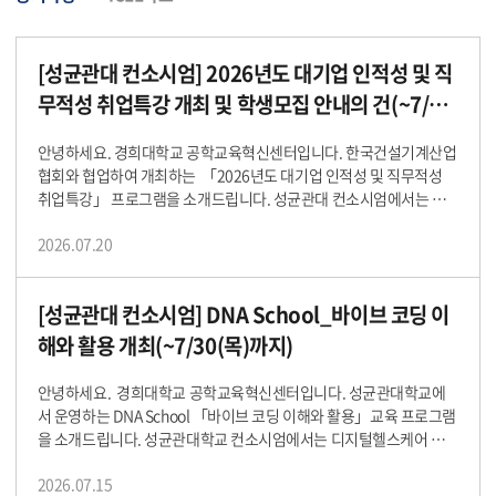
[성균관대 컨소시엄] 2026년도 대기업 인적성 및 직
무적성 취업특강 개최 및 학생모집 안내의 건(~7/29
(수)까지)
안녕하세요. 경희대학교 공학교육혁신센터입니다. 한국건설기계산업
협회와 협업하여 개최하는 「2026년도 대기업 인적성 및 직무적성
취업특강」 프로그램을 소개드립니다. 성균관대 컨소시엄에서는 디
지털헬스케어 융합 신산업 창출 창의혁신 DNA-X 공학 인재 양성을 위
2026.07.20
해 「창의혁신 DNA School」 교육 프로그램을 운영합니다. 오늘은
성균관대학교에서 개최하는 「창의혁신 DNA 취업캠프(심화)」의 일
환으로 진행하는「2026년도 대기업 인적성 및 직무적성 취업특강」
[성균관대 컨소시엄] DNA School_바이브 코딩 이
프로그램을 소개드리려고 합니다. 해당 프로그램에서는 산업 전반 직
무별 이해를 통해 진로 방향을 설정하고 대기업 인적성검사 출제경향
해와 활용 개최(~7/30(목)까지)
분석 및 실전 모의고사를 통해 실전 취업역량 강화하고자 합니다. 관
심있는 학생들을 대상으로 많은 홍보 부탁드립니다. 상세내역은 아래
안녕하세요. 경희대학교 공학교육혁신센터입니다. 성균관대학교에
와 같습니다. ■ 교 육 명 : 2026년도 대기업 인적성 및 직무적성 취업
서 운영하는 DNA School 「바이브 코딩 이해와 활용」교육 프로그램
특강 ■ 교육시간 : 총 15H (총 3일 교육/ 1일 X 5H) ■ 일 시 : 2026.
을 소개드립니다. 성균관대학교 컨소시엄에서는 디지털헬스케어 융합
8. 12.(수) ~ 2025. 8. 14.(금), 10:00 ~ 16:00 ■ 장 소 : 실시간 온라
신산업 창출을 선도할 DNA-X 공학인재 양성을 위해 창의혁신 DNA S
인 비대면 교육(Zoom) ■ 참가대상 : 성균관대 컨소시엄 소속 참여대
2026.07.15
chool 교육 프로그램을 운영하고 있습니다. 이번 교육은 창의혁신 DN